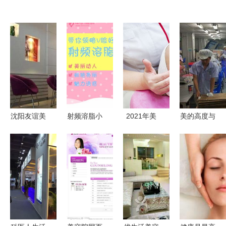
沈阳友谊美
射频溶脂小
2021年美
美的高度与
容整形医院
V脸 生活美
容院生存之
宽度 论生
生活美容服
容的轻奢新
道 生活美
活美容服务
务价目表一
宠
容服务的破
中的边界诚
览
局与重塑
勉