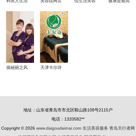
科医人生活
美容院网页
优生活美容
健康是最高
美容
设计 生活
养生馆 身
回报 天津
Lumenis
美学与专业
心兼修的生
市疯狂福
Beity品牌
服务的优雅
活美学之旅
利，男女通
亮相美博会
融合
用的美容养
专业医疗服
生体验套餐
务与生活美
0.2折！
容的融合之
揭秘丽之风
天津卡尔诗
作
瘦身套餐
养生美容套
0.5折背后
餐1折团购
的隐形诱惑
性价比与健
与服务核心
康生活新模
地址：山东省青岛市市北区鞍山路108号2115户
式
电话：1320582**
Copyright © 2026
www.daigoudaimai.com
生活美容服务
青岛天行者网