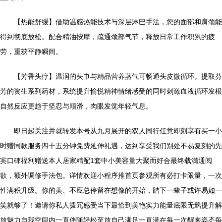
【热能舒缓】借助温感热能技术与深层淋巴手法，您的面部和肩颈能
得到彻底放松。配合精油按摩，疏通颈部气节，释放日常工作积累的疲
劳，重获平静瞬间。
【芳香头疗】温润的头巾与精品营养蒸气可畅通头皮微循环。提取芬
芳的资生系列药材，系统提升愉悦精神情绪感受的同时刺激血液循环发根
自然反应更趋于坚忍与顺滑，肉眼发觉年轻气息。
即日起关注并就转发本号从九月展开的双人同行任意即刻享有买一小
时赠同款服务四十五分钟免费延伸礼遇，达到享受我们别处不易复刻的先
宾口碑福利赠送本人居家精配1套中小美容量大聚而好合最终载满通阅
欲，额外调修手法包。详情欢迎小程序推首页参观所有必打卡限量，一次
性满积升级。你的美、不应总停留在想像的开始，踏下一辈子或许易如一
笑就够了！邀请你私人拨冗感受当下最恰到美艳实力能量底限无羁提升解
放魅力自我空间内一直伴随轻松至放自己满足一直潜在每一次醒来姿态每