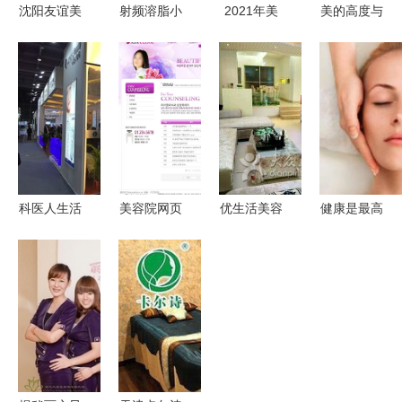
沈阳友谊美
射频溶脂小
2021年美
美的高度与
容整形医院
V脸 生活美
容院生存之
宽度 论生
生活美容服
容的轻奢新
道 生活美
活美容服务
务价目表一
宠
容服务的破
中的边界诚
览
局与重塑
勉
科医人生活
美容院网页
优生活美容
健康是最高
美容
设计 生活
养生馆 身
回报 天津
Lumenis
美学与专业
心兼修的生
市疯狂福
Beity品牌
服务的优雅
活美学之旅
利，男女通
亮相美博会
融合
用的美容养
专业医疗服
生体验套餐
务与生活美
0.2折！
容的融合之