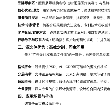
品牌形象区
：醒目展示机构名称（如“雨莲医疗美容”）与品
核心优势/理念
：用简练有力的标语或短句，传达机构的技术
服务项目展示
：分类展示如皮肤管理、抗衰紧致、微整形、
技术/专家背书
：简要介绍采用的先进设备、专利技术或权威
客户见证/案例对比
：通过真实的术前术后对比图或客户感言
行动号召与联系方式
：明确指引客户如何预约咨询，并提供
三、源文件优势：高效定制，即拿即用
作为“广告设计模板源文件库”的一部分，雨莲美容单页
格式齐全
：通常提供PSD、AI、CDR等可编辑的源文件格
分层清晰
：文件图层结构规范，元素分离明确，极大节省了
适应性强
：设计尺寸规范，既适合线下印刷成宣传单、折页
专业保障
：源自专业的广告设计资源库，设计符合国内消费
四、应用场景与价值
该宣传单页模板适用于：