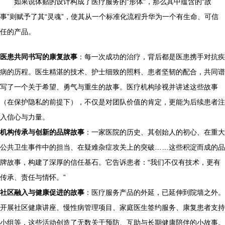
如果说体贴的设计构成了医疗服务的“形体”，那么其中蕴含的“故
事”则赋予了其“灵魂”，使其从一个标准化流程升华为一个有生命、可信
任的产品。
医患共同书写的康复故事
：每一次成功的治疗，背后都是医患携手对抗疾
病的历程。医生精湛的技术、护士细致的照料、患者坚韧的配合，共同谱
写了一个关于希望、勇气与重生的故事。医疗机构珍视并讲述这些故事
（在保护隐私的前提下），不仅是对团队价值的肯定，更能为后续患者注
入信心与力量。
机构传承与创新的品牌故事
：一家医院的历史、其创始人的初心、在重大
公共卫生事件中的担当、在疑难杂症攻关上的突破……这些积淀而成的品
牌故事，构建了深厚的信任基石。它告诉患者：“我们不仅有技术，更有
传承、责任与情怀。”
社区融入与健康促进的故事
：医疗服务产品的外延，已延伸到院墙之外。
开展社区健康讲座、慢性病管理项目、家庭医生签约服务、康复患者支持
小组等，这些活动创造了无数关于预防、互助与长期健康陪伴的小故事。