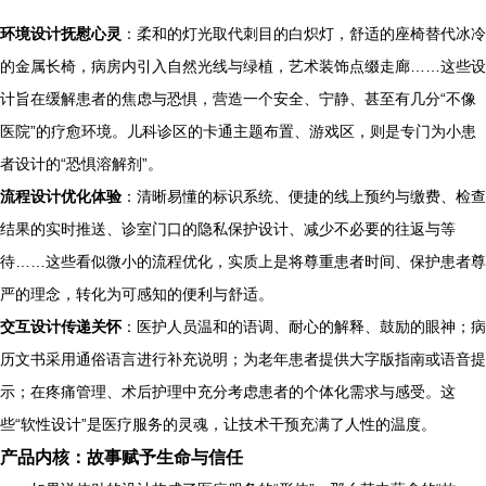
环境设计抚慰心灵
：柔和的灯光取代刺目的白炽灯，舒适的座椅替代冰冷
的金属长椅，病房内引入自然光线与绿植，艺术装饰点缀走廊……这些设
计旨在缓解患者的焦虑与恐惧，营造一个安全、宁静、甚至有几分“不像
医院”的疗愈环境。儿科诊区的卡通主题布置、游戏区，则是专门为小患
者设计的“恐惧溶解剂”。
流程设计优化体验
：清晰易懂的标识系统、便捷的线上预约与缴费、检查
结果的实时推送、诊室门口的隐私保护设计、减少不必要的往返与等
待……这些看似微小的流程优化，实质上是将尊重患者时间、保护患者尊
严的理念，转化为可感知的便利与舒适。
交互设计传递关怀
：医护人员温和的语调、耐心的解释、鼓励的眼神；病
历文书采用通俗语言进行补充说明；为老年患者提供大字版指南或语音提
示；在疼痛管理、术后护理中充分考虑患者的个体化需求与感受。这
些“软性设计”是医疗服务的灵魂，让技术干预充满了人性的温度。
产品内核：故事赋予生命与信任