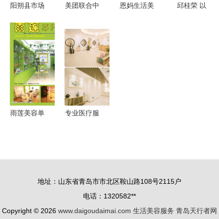
阳朔县市场
美团联合中
恩妈生活美
邱桂荣 以
监督管理局
商联发布
容服务部
中国华侬为
强化生活美
《2020中
不止于美容
支点，撬动
容院药品安
国生活美容
的健康关怀
化妆品工厂
全与医疗服
行业发展报
向医疗服务
务监管
告》，市场
转型新赛道
规模超
6000亿
雨莲美容单
专业医疗服
页宣传广告
务，守护全
源文件__国
民健康——
内广告设计
XX医疗企
_广告设计
业简介
地址：山东省青岛市市北区鞍山路108号2115户
模板_源文
电话：1320582**
件库 医疗
Copyright © 2026
www.daigoudaimai.com
生活美容服务
青岛天行者网
服务