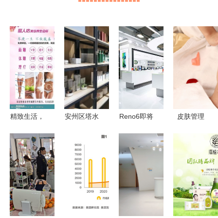
精致生活，
安州区塔水
Reno6即将
皮肤管理
从美容开始
市场监管所
登陆欧洲市
VS传统美
——生活美
开展生活美
场 产品力
容 润芳可
容服务全面
容环节化妆
与服务能否
带您体验非
上线
品专项检查
复制爆款模
凡专业护肤
严把美丽消
式
之旅
费安全关