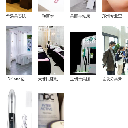
华溪美容院
和而泰
美丽与健康
郑州专业歪
加盟 掘金
CLife亮相
的桥梁 专
鼻矫正医院
生活美容服
2017AWE
访东森自然
选择指南
务蓝海，共
以全场景闭
美加盟商王
聚焦安全与
创美丽事业
环，开启智
总，探讨医
效果
慧医疗新篇
美服务的融
章
合与创新
DrJane皮
天使眼睫毛
玉钥堂集团
垃圾分类新
肤管理中心
加工厂加盟
携手医宗植
风尚 生活
加盟 生活
可靠吗？
物 融合传
美容新面貌
美容服务市
——深入解
统智慧与现
——省住建
场的新机遇
析与加盟问
代科技的健
厅带领媒体
答
康美丽新纪
团聚焦单县